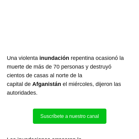
Una viol
en
ta
inundación
rep
en
tina ocasionó la
muerte
de
más
de
70
personas y
de
struyó
ci
en
tos
de
casas al norte
de
la
capital
de
Afganistán
el miércoles, dijeron las
autorida
de
s.
Suscríbete a nuestro canal