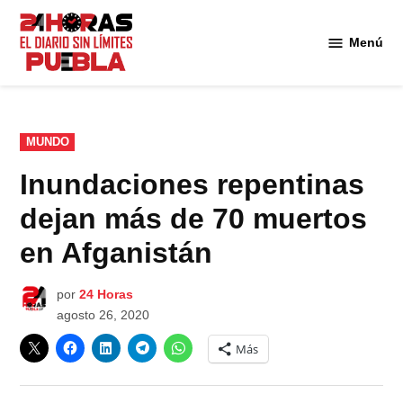
Saltar
al
Menú
Diario
contenido
24
Horas
Puebla
PUBLICADO
MUNDO
EN
Inundaciones repentinas
dejan más de 70 muertos
en Afganistán
por
24 Horas
agosto 26, 2020
Más