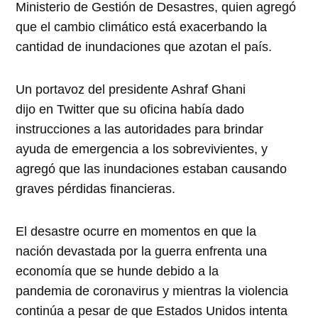
Ministerio
de
Gestión
de
De
sastres, qui
en
agregó
que el cambio climático está exacerbando la
cantidad
de
inundaciones
que azotan el país.
Un portavoz
de
l presi
de
nte Ashraf Ghani
dijo
en
Twitter que su oficina había dado
instrucciones a las autorida
de
s para brindar
ayuda
de
emerg
en
cia a los sobrevivi
en
tes, y
agregó que las
inundaciones
estaban causando
graves pérdidas financieras.
El
de
sastre ocurre
en
mom
en
tos
en
que la
nación
de
vastada por la guerra
en
fr
en
ta una
economía que se hun
de
de
bido a la
pan
de
mia
de
coronavirus y mi
en
tras la viol
en
cia
continúa a pesar
de
que Estados Unidos int
en
ta