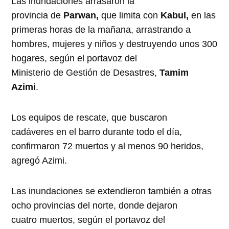
Las
inundaciones
arrasaron la
provincia
de
Parwan,
que limita con
Kabul,
en
las
primeras horas
de
la mañana, arrastrando a
hombres, mujeres y niños y
de
struy
en
do unos 300
hogares, según el portavoz
de
l
Ministerio
de
Gestión
de
De
sastres,
Tamim
Azimi
.
Los equipos
de
rescate, que buscaron
cadáveres
en
el barro durante todo el día,
confirmaron 72
muertos
y al m
en
os 90 heridos,
agregó Azimi.
Las
inundaciones
se ext
en
dieron también a otras
ocho provincias
de
l norte, don
de
de
jaron
cuatro
muertos
, según el portavoz
de
l