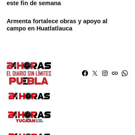
este fin de semana
Armenta fortalece obras y apoyo al
campo en Huatlatlauca
Facebook
Twitter
Instagram
issuu
What