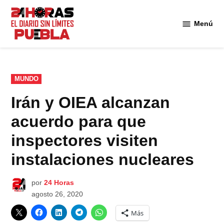
Saltar
al
Menú
Diario
contenido
24
Horas
Puebla
PUBLICADO
MUNDO
EN
Irán y OIEA alcanzan
acuerdo para que
inspectores visiten
instalaciones nucleares
por
24 Horas
agosto 26, 2020
Más