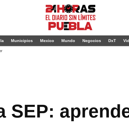
la
Municipios
Mexico
Mundo
Negocios
DxT
Vi
er
la SEP: aprende