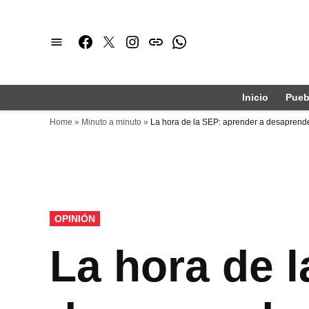
Saltar
al
Facebook
Twitter
Instagram
issuu
Whatsapp
contenido
Inicio
Pueb
Home
»
Minuto a minuto
»
La hora de la SEP: aprender a desaprend
PUBLICADO
OPINIÓN
EN
La hora de 