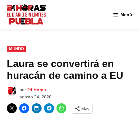
Saltar
al
Menú
Diario
contenido
24
Horas
Puebla
PUBLICADO
MUNDO
EN
Laura se convertirá en
huracán de camino a EU
por
24 Horas
agosto 24, 2020
Más