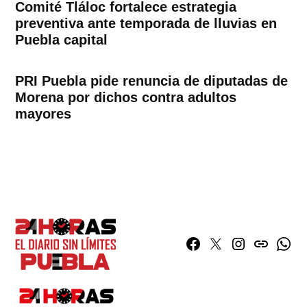
Comité Tláloc fortalece estrategia
preventiva ante temporada de lluvias en
Puebla capital
PRI Puebla pide renuncia de diputadas de
Morena por dichos contra adultos
mayores
Facebook
Twitter
Instagram
issuu
What