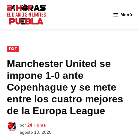
Saltar
al
Menú
Diario
contenido
24
Horas
Puebla
PUBLICADO
DXT
EN
Manchester United se
impone 1-0 ante
Copenhague y se mete
entre los cuatro mejores
de la Europa League
por
24 Horas
agosto 10, 2020