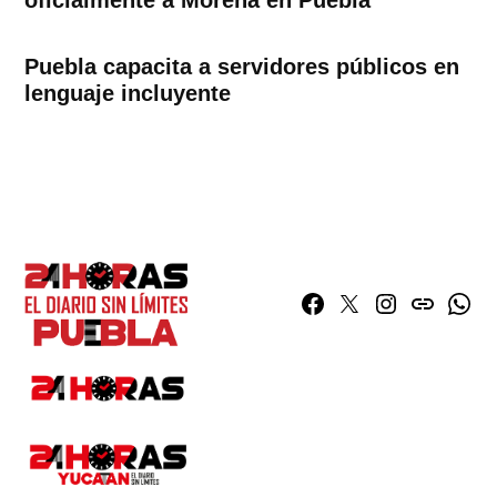
Puebla capacita a servidores públicos en
lenguaje incluyente
Facebook
Twitter
Instagram
issuu
What