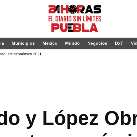
la
Municipios
Mexico
Mundo
Negocios
DxT
Vi
 paquete económico 2021
do y López Ob