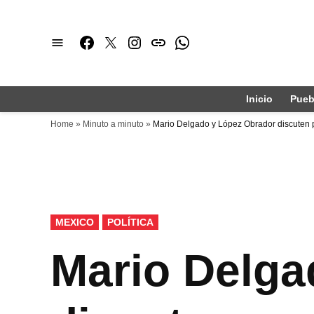
Saltar
al
Facebook
Twitter
Instagram
issuu
Whatsapp
contenido
Inicio
Pueb
Home
»
Minuto a minuto
»
Mario Delgado y López Obrador discuten
PUBLICADO
MEXICO
POLÍTICA
EN
Mario Delga