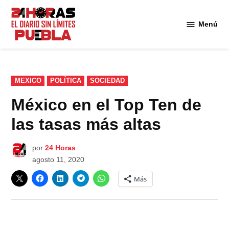
Saltar
al
Menú
Diario
contenido
24
Horas
Puebla
PUBLICADO
MEXICO
POLÍTICA
SOCIEDAD
EN
México en el Top Ten de
las tasas más altas
por
24 Horas
agosto 11, 2020
Más