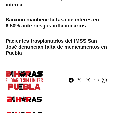
interna
Banxico mantiene la tasa de interés en
6.50% ante riesgos inflacionarios
Pacientes trasplantados del IMSS San
José denuncian falta de medicamentos en
Puebla
Facebook
Twitter
Instagram
issuu
What