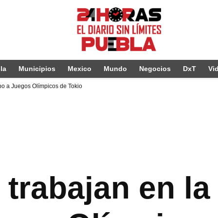
la
Municipios
Mexico
Mundo
Negocios
DxT
Vi
bo a Juegos Olímpicos de Tokio
rabajan en la 