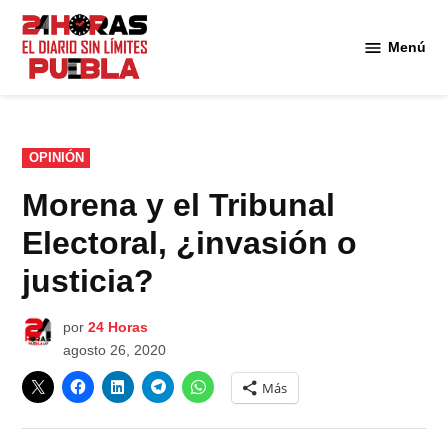
Saltar
al
Menú
Diario
contenido
24
Horas
Puebla
PUBLICADO
OPINIÓN
EN
Morena y el Tribunal
Electoral, ¿invasión o
justicia?
por
24 Horas
agosto 26, 2020
Más