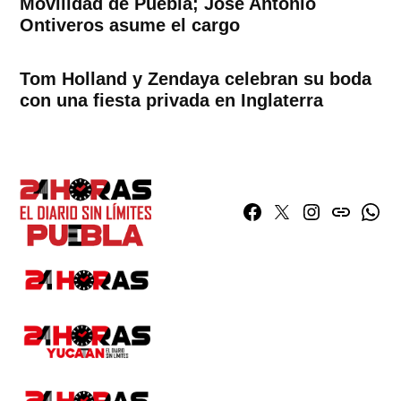
Movilidad de Puebla; José Antonio
Ontiveros asume el cargo
Tom Holland y Zendaya celebran su boda
con una fiesta privada en Inglaterra
Facebook
Twitter
Instagram
issuu
What