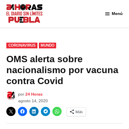
Saltar
al
Menú
Diario
contenido
24
Horas
Puebla
PUBLICADO
CORONAVIRUS
MUNDO
EN
OMS alerta sobre
nacionalismo por vacuna
contra Covid
por
24 Horas
agosto 14, 2020
Más