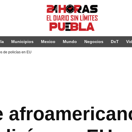
la
Municipios
Mexico
Mundo
Negocios
DxT
Vi
s de policías en EU
 afroamerican