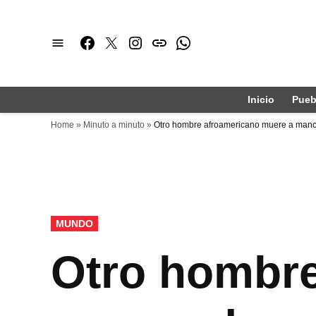
Saltar
al
Facebook
Twitter
Instagram
issuu
Whatsapp
contenido
Inicio
Pueb
Home
»
Minuto a minuto
»
Otro hombre afroamericano muere a mano
PUBLICADO
MUNDO
EN
Otro hombre