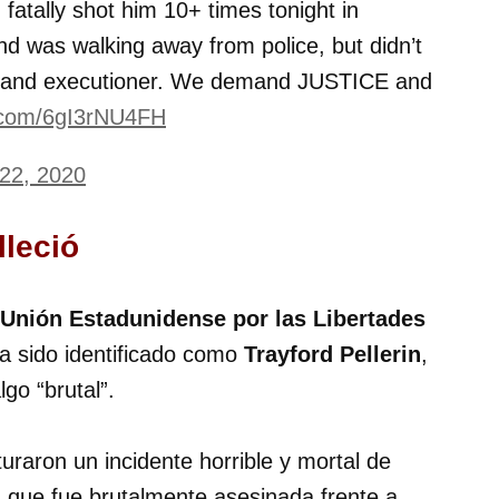
atally shot him 10+ times tonight in
nd was walking away from police, but didn’t
ry and executioner. We demand JUSTICE and
r.com/6gI3rNU4FH
22, 2020
lleció
Unión Estadunidense por las Libertades
ía sido identificado como
Trayford Pellerin
,
go “brutal”.
raron un incidente horrible y mortal de
a que fue brutalmente asesinada frente a