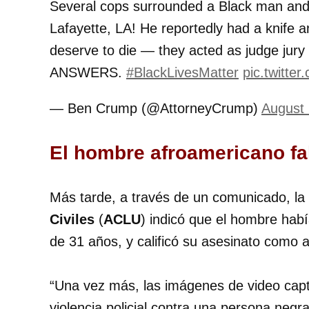
Several cops surrounded a Black man and f
Lafayette, LA! He reportedly had a knife a
deserve to die — they acted as judge ju
ANSWERS.
#BlackLivesMatter
pic.twitte
— Ben Crump (@AttorneyCrump)
August 
El hombre afroamericano fa
Más tarde, a través de un comunicado, la
Civiles
(
ACLU
) indicó que el hombre hab
de 31 años, y calificó su asesinato como al
“Una vez más, las imágenes de video captu
violencia policial contra una persona negr