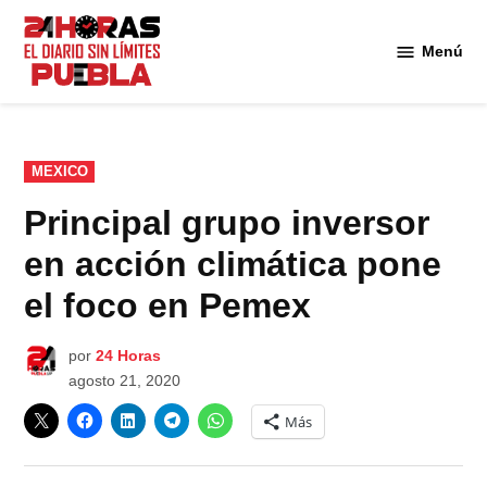
Saltar
al
Menú
Diario
contenido
24
Horas
Puebla
PUBLICADO
MEXICO
EN
Principal grupo inversor
en acción climática pone
el foco en Pemex
por
24 Horas
agosto 21, 2020
Más