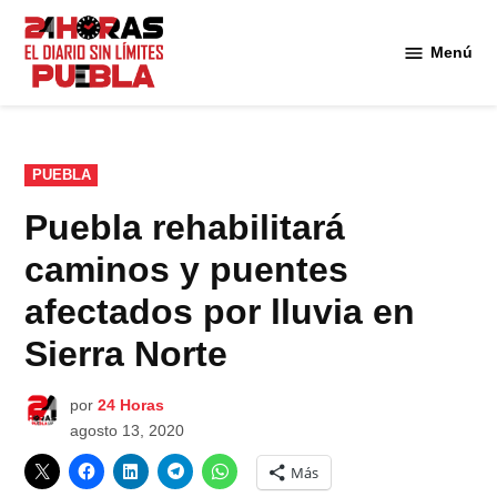
Saltar
al
Menú
Diario
contenido
24
Horas
Puebla
PUBLICADO
PUEBLA
EN
Puebla rehabilitará
caminos y puentes
afectados por lluvia en
Sierra Norte
por
24 Horas
agosto 13, 2020
Más