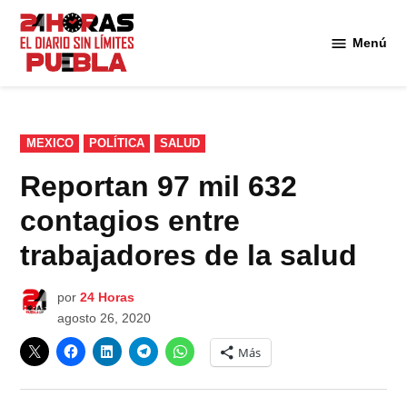
Saltar
al
Menú
Diario
contenido
24
Horas
Puebla
PUBLICADO
MEXICO
POLÍTICA
SALUD
EN
Reportan 97 mil 632
contagios entre
trabajadores de la salud
por
24 Horas
agosto 26, 2020
Más