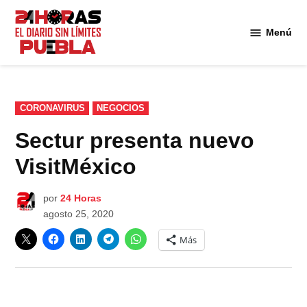
Saltar
al
Menú
Diario
contenido
24
Horas
Puebla
PUBLICADO
CORONAVIRUS
NEGOCIOS
EN
Sectur presenta nuevo
VisitMéxico
por
24 Horas
agosto 25, 2020
Más