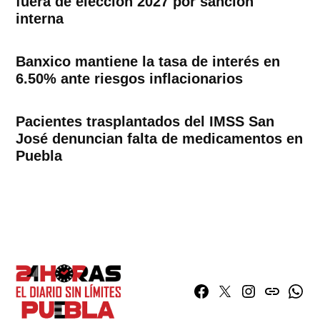
fuera de elección 2027 por sanción
interna
Banxico mantiene la tasa de interés en
6.50% ante riesgos inflacionarios
Pacientes trasplantados del IMSS San
José denuncian falta de medicamentos en
Puebla
Facebook
Twitter
Instagram
issuu
What