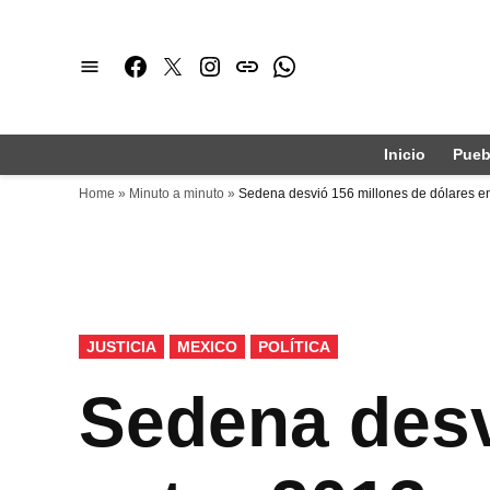
Saltar
al
Facebook
Twitter
Instagram
issuu
Whatsapp
contenido
Inicio
Pueb
Home
»
Minuto a minuto
»
Sedena desvió 156 millones de dólares en
PUBLICADO
JUSTICIA
MEXICO
POLÍTICA
EN
Sedena desv