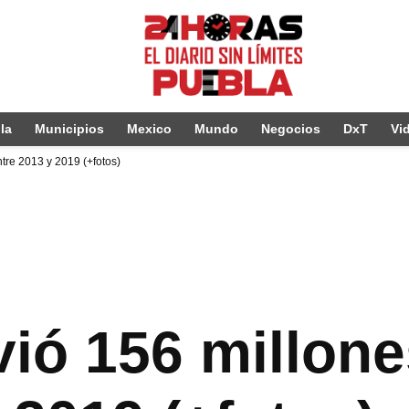
la
Municipios
Mexico
Mundo
Negocios
DxT
Vi
tre 2013 y 2019 (+fotos)
ió 156 millone