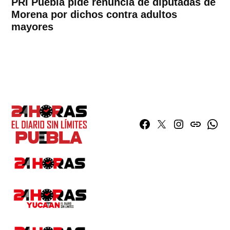
PRI Puebla pide renuncia de diputadas de
Morena por dichos contra adultos
mayores
Facebook
Twitter
Instagram
issuu
What