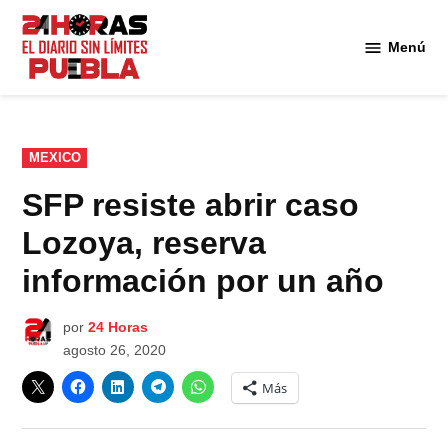
Saltar
al
Menú
Diario
contenido
24
Horas
Puebla
PUBLICADO
MEXICO
EN
SFP resiste abrir caso
Lozoya, reserva
información por un año
por
24 Horas
agosto 26, 2020
Más