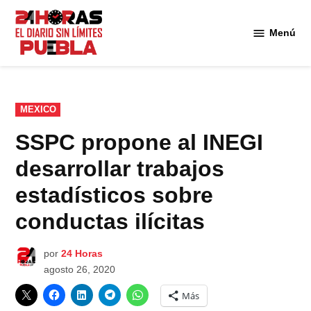
Saltar
al
Menú
Diario
contenido
24
Horas
Puebla
PUBLICADO
MEXICO
EN
SSPC propone al INEGI
desarrollar trabajos
estadísticos sobre
conductas ilícitas
por
24 Horas
agosto 26, 2020
Más