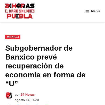
Saltar
al
Menú
Diario
contenido
24
Horas
Puebla
PUBLICADO
MEXICO
EN
Subgobernador de
Banxico prevé
recuperación de
economía en forma de
“U”
por
24 Horas
agosto 14, 2020