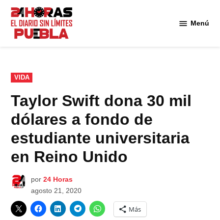
Saltar
al
Menú
Diario
contenido
24
Horas
Puebla
PUBLICADO
VIDA
EN
Taylor Swift dona 30 mil
dólares a fondo de
estudiante universitaria
en Reino Unido
por
24 Horas
agosto 21, 2020
Más