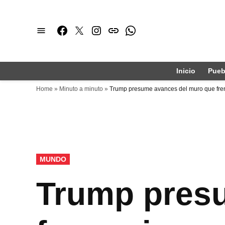
Saltar
al
Facebook
Twitter
Instagram
issuu
Whatsapp
contenido
Inicio
Pueb
Home
»
Minuto a minuto
»
Trump presume avances del muro que fre
PUBLICADO
MUNDO
EN
Trump pres