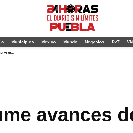
la
Municipios
Mexico
Mundo
Negocios
DxT
Vi
na virus…
ume avances d