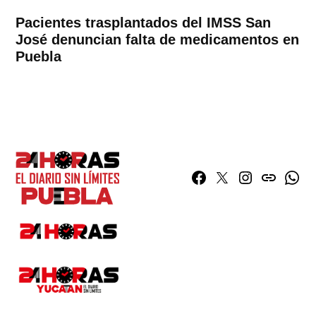
Pacientes trasplantados del IMSS San
José denuncian falta de medicamentos en
Puebla
Facebook
Twitter
Instagram
issuu
What