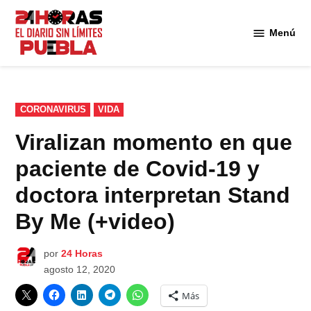
Saltar
al
Menú
Diario
contenido
24
Horas
Puebla
PUBLICADO
CORONAVIRUS
VIDA
EN
Viralizan momento en que
paciente de Covid-19 y
doctora interpretan Stand
By Me (+video)
por
24 Horas
agosto 12, 2020
Más