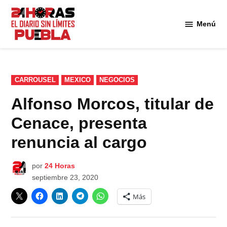
Saltar
al
Menú
Diario
contenido
24
Horas
Puebla
PUBLICADO
CARROUSEL
MEXICO
NEGOCIOS
EN
Alfonso Morcos, titular de
Cenace, presenta
renuncia al cargo
por
24 Horas
septiembre 23, 2020
Más