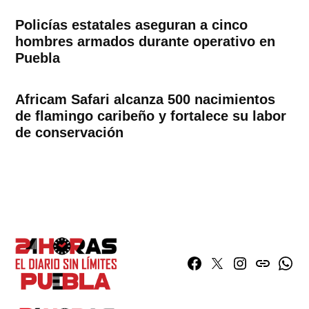
Policías estatales aseguran a cinco
hombres armados durante operativo en
Puebla
Africam Safari alcanza 500 nacimientos
de flamingo caribeño y fortalece su labor
de conservación
Facebook
Twitter
Instagram
issuu
What