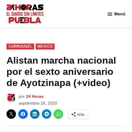
Saltar
al
Menú
Diario
contenido
24
Horas
Puebla
PUBLICADO
CARROUSEL
MEXICO
EN
Alistan marcha nacional
por el sexto aniversario
de Ayotzinapa (+video)
por
24 Horas
septiembre 26, 2020
Más