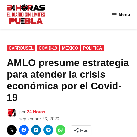
Saltar
al
Menú
Diario
contenido
24
Horas
Puebla
PUBLICADO
CARROUSEL
COVID-19
MEXICO
POLÍTICA
EN
AMLO presume estrategia
para atender la crisis
económica por el Covid-
19
por
24 Horas
septiembre 23, 2020
Más