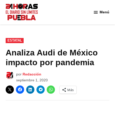
Saltar
al
Menú
Diario
contenido
24
Horas
Puebla
PUBLICADO
ESTATAL
EN
Analiza Audi de México
impacto por pandemia
por
Redacción
septiembre 1, 2020
Más