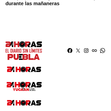
durante las mañaneras
Facebook
Twitter
Instagram
issuu
What