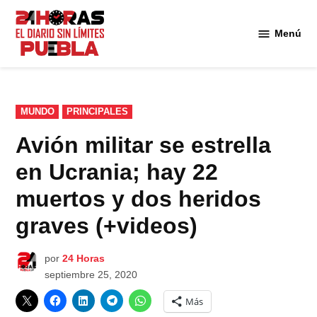
Saltar
al
Menú
Diario
contenido
24
Horas
Puebla
PUBLICADO
MUNDO
PRINCIPALES
EN
Avión militar se estrella
en Ucrania; hay 22
muertos y dos heridos
graves (+videos)
por
24 Horas
septiembre 25, 2020
Más