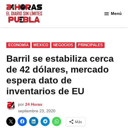
Saltar
al
Menú
Diario
contenido
24
Horas
Puebla
PUBLICADO
ECONOMÍA
MEXICO
NEGOCIOS
PRINCIPALES
EN
Barril se estabiliza cerca
de 42 dólares, mercado
espera dato de
inventarios de EU
por
24 Horas
septiembre 23, 2020
Más