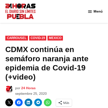
Saltar
al
Menú
Diario
contenido
24
Horas
Puebla
PUBLICADO
CARROUSEL
COVID-19
MEXICO
EN
CDMX continúa en
semáforo naranja ante
epidemia de Covid-19
(+video)
por
24 Horas
septiembre 25, 2020
Más