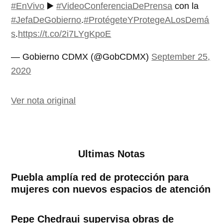
#EnVivo
▶️
#VideoConferenciaDePrensa
con la
#JefaDeGobierno
.
#ProtégeteYProtegeALosDemá
s
.
https://t.co/2i7LYgKpoE
— Gobierno CDMX (@GobCDMX)
September 25,
2020
Ver nota original
Ultimas Notas
Puebla amplía red de protección para
mujeres con nuevos espacios de atención
Pepe Chedraui supervisa obras de