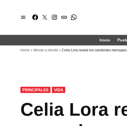
Saltar
al
Facebook
Twitter
Instagram
issuu
Whatsapp
contenido
Inicio
Pueb
Home
»
Minuto a minuto
»
Celia Lora revela los candentes mensajes
PUBLICADO
PRINCIPALES
VIDA
EN
Celia Lora r