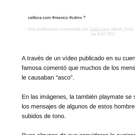
celilora.com #mexico #cdmx ?
Una publicación compartida por
Celia Lora
(@celi_lora)
las 6:57 PDT
A través de un vídeo publicado en su cuen
famosa comentó que muchos de los mensaj
le causaban “asco”.
En las imágenes, la también playmate se 
los mensajes de algunos de estos hombr
subidos de tono.