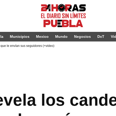
la
Municipios
Mexico
Mundo
Negocios
DxT
Vi
 que le envían sus seguidores (+video)
evela los cand