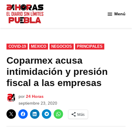
Saltar
al
Menú
Diario
contenido
24
Horas
Puebla
PUBLICADO
COVID-19
MEXICO
NEGOCIOS
PRINCIPALES
EN
Coparmex acusa
intimidación y presión
fiscal a las empresas
por
24 Horas
septiembre 23, 2020
Más