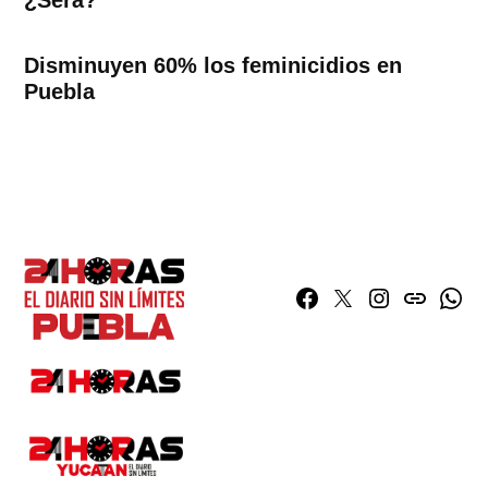
Disminuyen 60% los feminicidios en
Puebla
Facebook
Twitter
Instagram
issuu
What