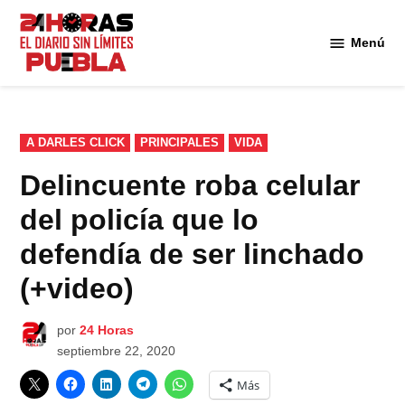
Saltar
al
Menú
Diario
contenido
24
Horas
Puebla
PUBLICADO
A DARLES CLICK
PRINCIPALES
VIDA
EN
Delincuente roba celular
del policía que lo
defendía de ser linchado
(+video)
por
24 Horas
septiembre 22, 2020
Más