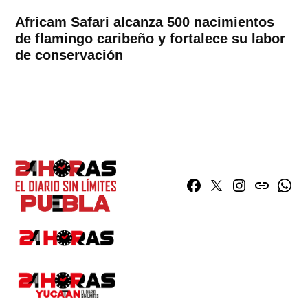
Africam Safari alcanza 500 nacimientos
de flamingo caribeño y fortalece su labor
de conservación
Facebook
Twitter
Instagram
issuu
What