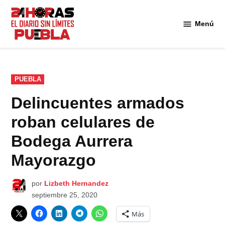
Saltar
al
Menú
Diario
contenido
24
Horas
Puebla
PUBLICADO
PUEBLA
EN
Delincuentes armados
roban celulares de
Bodega Aurrera
Mayorazgo
por
Lizbeth Hernandez
septiembre 25, 2020
Más