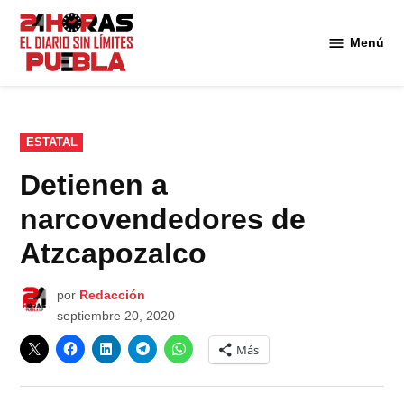
Saltar
al
Menú
Diario
contenido
24
Horas
Puebla
PUBLICADO
ESTATAL
EN
Detienen a
narcovendedores de
Atzcapozalco
por
Redacción
septiembre 20, 2020
Más