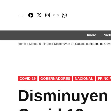
Saltar
al
Facebook
Twitter
Instagram
issuu
Whatsapp
contenido
Inicio
Pueb
Home
»
Minuto a minuto
»
Disminuyen en Oaxaca contagios de Covid
PUBLICADO
COVID-19
GOBERNADORES
NACIONAL
PRINCI
EN
Disminuyen 