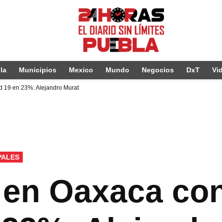
la
Municipios
Mexico
Mundo
Negocios
DxT
Vi
 19 en 23%: Alejandro Murat
PALES
en Oaxaca con