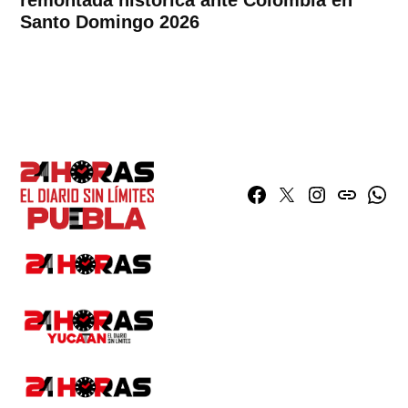
Santo Domingo 2026
Facebook
Twitter
Instagram
issuu
What