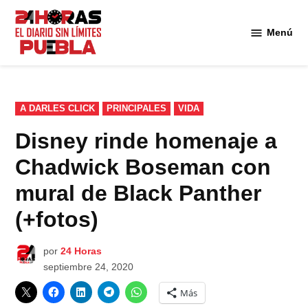
Saltar
al
Menú
Diario
contenido
24
Horas
Puebla
PUBLICADO
A DARLES CLICK
PRINCIPALES
VIDA
EN
Disney rinde homenaje a
Chadwick Boseman con
mural de Black Panther
(+fotos)
por
24 Horas
septiembre 24, 2020
Más