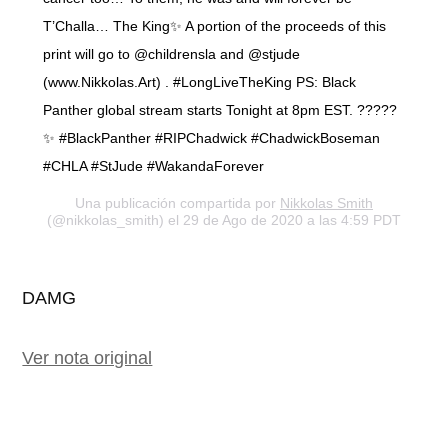
T’Challa… The King✨ A portion of the proceeds of this
print will go to @childrensla and @stjude
(www.Nikkolas.Art) . #LongLiveTheKing PS: Black
Panther global stream starts Tonight at 8pm EST. ?????
✨ #BlackPanther #RIPChadwick #ChadwickBoseman
#CHLA #StJude #WakandaForever
Una publicación compartida por
Nikkolas Smith
(@nikkolas_smith) el 29 de Ago de 2020 a las 4:59 PDT
DAMG
Ver nota original