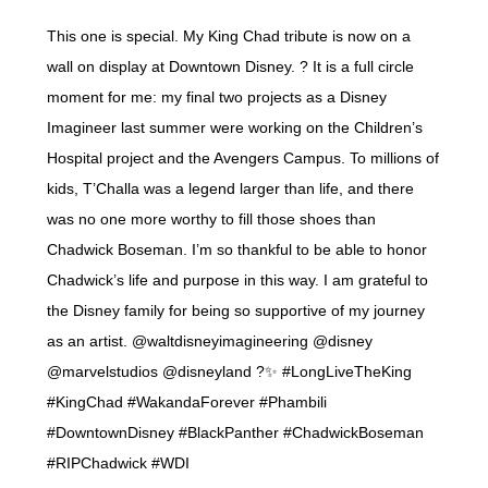
This one is special. My King Chad tribute is now on a
wall on display at Downtown Disney. ? It is a full circle
moment for me: my final two projects as a Disney
Imagineer last summer were working on the Children’s
Hospital project and the Avengers Campus. To millions of
kids, T’Challa was a legend larger than life, and there
was no one more worthy to fill those shoes than
Chadwick Boseman. I’m so thankful to be able to honor
Chadwick’s life and purpose in this way. I am grateful to
the Disney family for being so supportive of my journey
as an artist. @waltdisneyimagineering @disney
@marvelstudios @disneyland ?✨ #LongLiveTheKing
#KingChad #WakandaForever #Phambili
#DowntownDisney #BlackPanther #ChadwickBoseman
#RIPChadwick #WDI