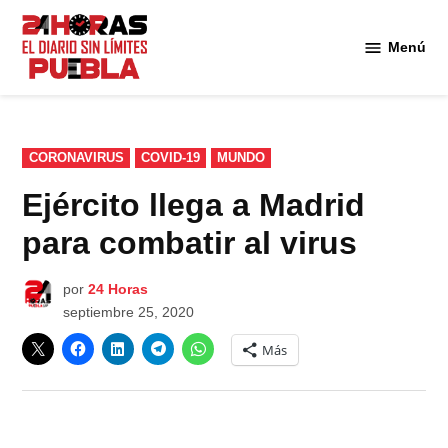
Saltar
al
Menú
Diario
contenido
24
Horas
Puebla
PUBLICADO
CORONAVIRUS
COVID-19
MUNDO
EN
Ejército llega a Madrid
para combatir al virus
por
24 Horas
septiembre 25, 2020
Más