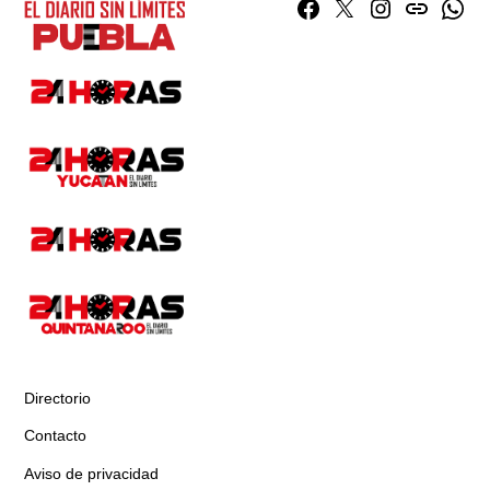
Facebook
Twitter
Instagram
issuu
What
Directorio
Contacto
Aviso de privacidad