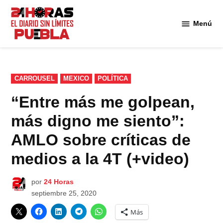
Saltar
al
Menú
Diario
contenido
24
Horas
Puebla
PUBLICADO
CARROUSEL
MEXICO
POLÍTICA
EN
“Entre más me golpean,
más digno me siento”:
AMLO sobre críticas de
medios a la 4T (+video)
por
24 Horas
septiembre 25, 2020
Más