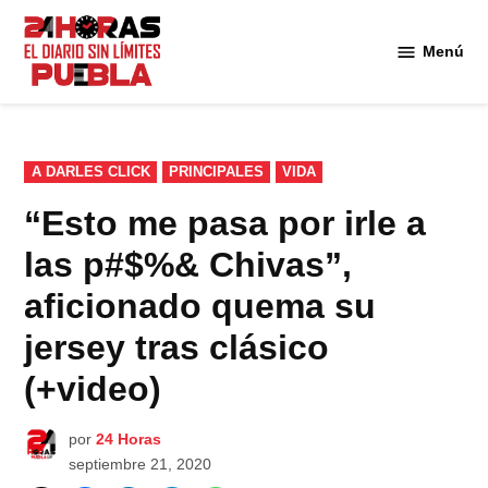
Saltar
al
Menú
Diario
contenido
24
Horas
Puebla
PUBLICADO
A DARLES CLICK
PRINCIPALES
VIDA
EN
“Esto me pasa por irle a
las p#$%& Chivas”,
aficionado quema su
jersey tras clásico
(+video)
por
24 Horas
septiembre 21, 2020