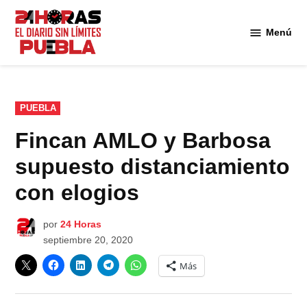
Saltar
al
Menú
Diario
contenido
24
Horas
Puebla
PUBLICADO
PUEBLA
EN
Fincan AMLO y Barbosa
supuesto distanciamiento
con elogios
por
24 Horas
septiembre 20, 2020
Más