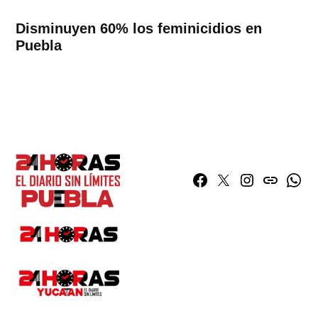
Disminuyen 60% los feminicidios en
Puebla
Facebook
Twitter
Instagram
issuu
What