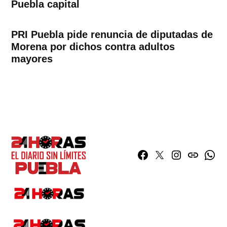
Puebla capital
PRI Puebla pide renuncia de diputadas de
Morena por dichos contra adultos
mayores
Facebook
Twitter
Instagram
issuu
What