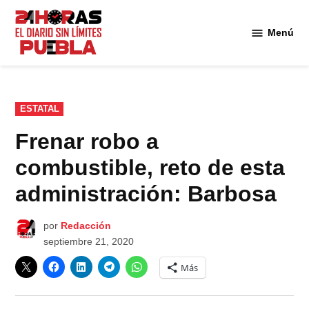
Saltar
al
Menú
Diario
contenido
24
Horas
Puebla
PUBLICADO
ESTATAL
EN
Frenar robo a
combustible, reto de esta
administración: Barbosa
por
Redacción
septiembre 21, 2020
Más