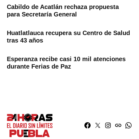
Cabildo de Acatlán rechaza propuesta
para Secretaría General
Huatlatlauca recupera su Centro de Salud
tras 43 años
Esperanza recibe casi 10 mil atenciones
durante Ferias de Paz
Facebook
Twitter
Instagram
issuu
What