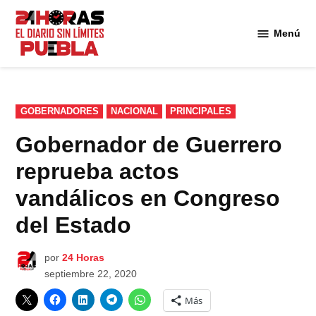
Saltar
al
Menú
Diario
contenido
24
Horas
Puebla
PUBLICADO
GOBERNADORES
NACIONAL
PRINCIPALES
EN
Gobernador de Guerrero
reprueba actos
vandálicos en Congreso
del Estado
por
24 Horas
septiembre 22, 2020
Más