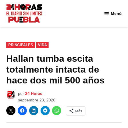
Saltar
al
Menú
Diario
contenido
24
Horas
Puebla
PUBLICADO
PRINCIPALES
VIDA
EN
Hallan tumba escita
totalmente intacta de
hace dos mil 500 años
por
24 Horas
septiembre 23, 2020
Más