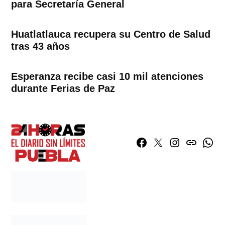
para Secretaría General
Huatlatlauca recupera su Centro de Salud
tras 43 años
Esperanza recibe casi 10 mil atenciones
durante Ferias de Paz
Facebook
Twitter
Instagram
issuu
What