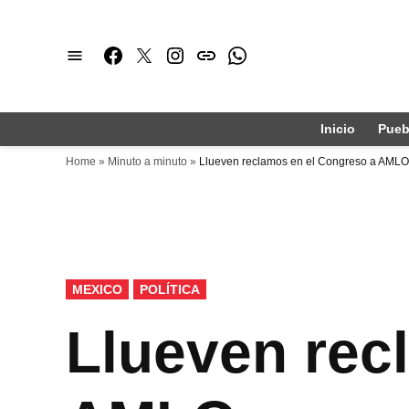
Saltar
al
Facebook
Twitter
Instagram
issuu
Whatsapp
contenido
Inicio
Pueb
Home
»
Minuto a minuto
»
Llueven reclamos en el Congreso a AMLO
PUBLICADO
MEXICO
POLÍTICA
EN
Llueven rec