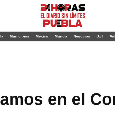
la
Municipios
Mexico
Mundo
Negocios
DxT
Vi
lamos en el Co