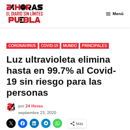
Saltar
al
Menú
Diario
contenido
24
Horas
Puebla
PUBLICADO
CORONAVIRUS
COVID-19
MUNDO
PRINCIPALES
EN
Luz ultravioleta elimina
hasta en 99.7% al Covid-
19 sin riesgo para las
personas
por
24 Horas
septiembre 23, 2020
Más