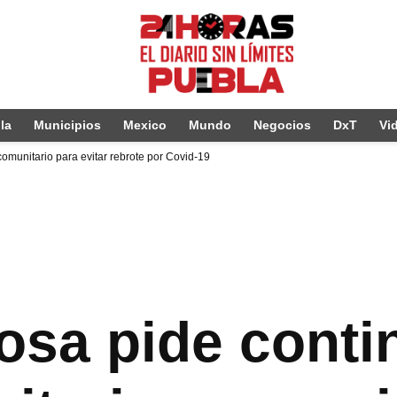
la
Municipios
Mexico
Mundo
Negocios
DxT
Vi
omunitario para evitar rebrote por Covid-19
osa pide conti