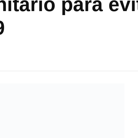
tario para evi
9