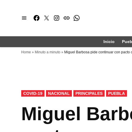
Saltar
al
Facebook
Twitter
Instagram
issuu
Whatsapp
contenido
Inicio
Pueb
Home
»
Minuto a minuto
»
Miguel Barbosa pide continuar con pacto c
PUBLICADO
COVID-19
NACIONAL
PRINCIPALES
PUEBLA
EN
Miguel Barb