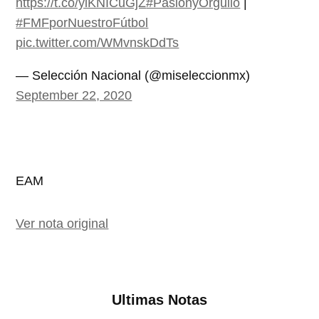
https://t.co/ylKNICuGjZ
#PasiónyOrgullo
|
#FMFporNuestroFútbol
pic.twitter.com/WMvnskDdTs
— Selección Nacional (@miseleccionmx)
September 22, 2020
EAM
Ver nota original
Ultimas Notas