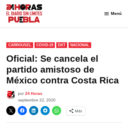
Saltar
al
Menú
Diario
contenido
24
Horas
Puebla
PUBLICADO
CARROUSEL
COVID-19
DXT
NACIONAL
EN
Oficial: Se cancela el
partido amistoso de
México contra Costa Rica
por
24 Horas
septiembre 22, 2020
Más