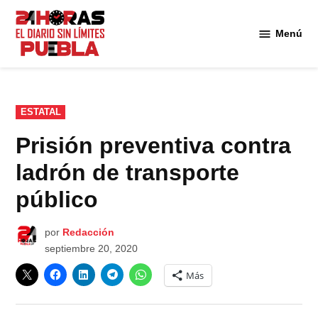
Saltar
al
Menú
Diario
contenido
24
Horas
Puebla
PUBLICADO
ESTATAL
EN
Prisión preventiva contra
ladrón de transporte
público
por
Redacción
septiembre 20, 2020
Más