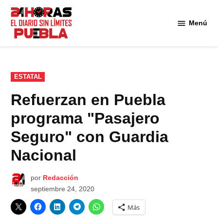
Saltar
al
Menú
Diario
contenido
24
Horas
Puebla
PUBLICADO
ESTATAL
EN
Refuerzan en Puebla
programa "Pasajero
Seguro" con Guardia
Nacional
por
Redacción
septiembre 24, 2020
Más