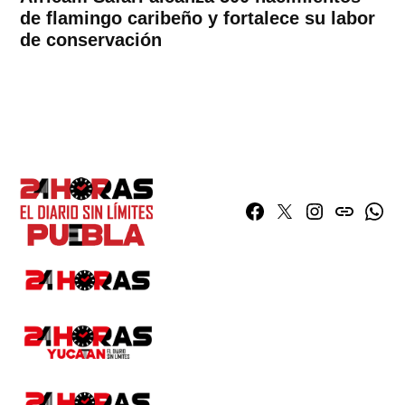
de flamingo caribeño y fortalece su labor
de conservación
Facebook
Twitter
Instagram
issuu
What