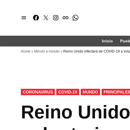
Saltar
al
Facebook
Twitter
Instagram
issuu
Whatsapp
contenido
Inicio
Pueb
Home
»
Minuto a minuto
»
Reino Unido infectará de COVID-19 a volu
PUBLICADO
CORONAVIRUS
COVID-19
MUNDO
PRINCIPALE
EN
Reino Unido