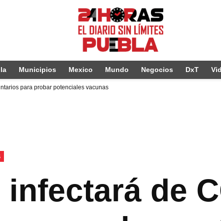
la
Municipios
Mexico
Mundo
Negocios
DxT
Vi
ntarios para probar potenciales vacunas
S
 infectará de 